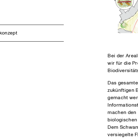
skonzept
Bei der Area
wir für die P
Biodiversität
Das gesamte 
zukünftigen 
gemacht werd
Informations
machen den 
biologischen 
Dem Schwamm
versiegelte 