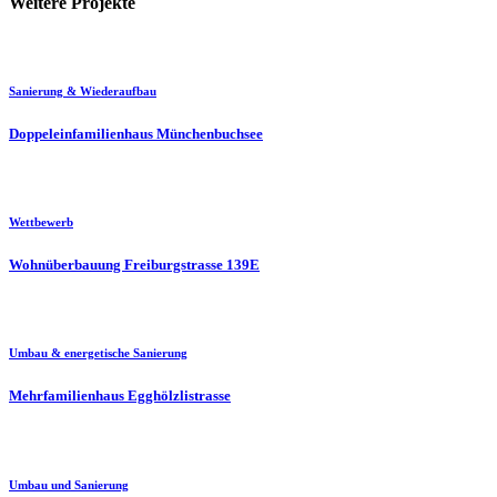
Weitere Projekte
Sanierung & Wiederaufbau
Doppeleinfamilienhaus Münchenbuchsee
Wettbewerb
Wohnüberbauung Freiburgstrasse 139E
Umbau & energetische Sanierung
Mehrfamilienhaus Egghölzlistrasse
Umbau und Sanierung