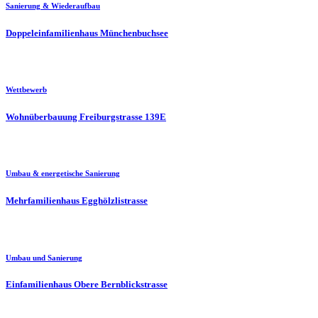
Sanierung & Wiederaufbau
Doppeleinfamilienhaus Münchenbuchsee
Wettbewerb
Wohnüberbauung Freiburgstrasse 139E
Umbau & energetische Sanierung
Mehrfamilienhaus Egghölzlistrasse
Umbau und Sanierung
Einfamilienhaus Obere Bernblickstrasse